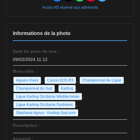
Accès HD réservé aux adhérents
Informations de la photo
Date de prise de vue :
09/03/2024 11:12
Mots-clés :
,
,
,
Aigues-Vives
Canon EOS R3
Championnat de Ligue
,
,
Championnat du Sud
Karting
,
Ligue Karting Occitanie Méditerranée
,
Ligue Karting Occitanie Pyrénées
Stephane Agnus - Karting-Sud.com
Description :
Appareil :