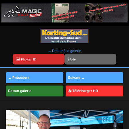
← Retour à la galerie
Aide
← Précédent
Suivant →
Retour galerie
📥 Télécharger HD