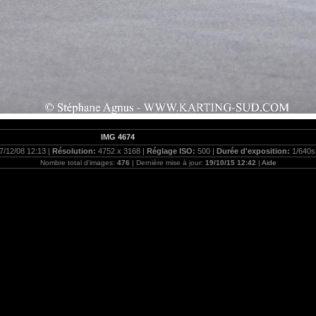
IMG 4674
7/12/08 12:13 |
Résolution:
4752 x 3168 |
Réglage ISO:
500 |
Durée d'exposition:
1/640s
Nombre total d'images:
476
| Dernière mise à jour:
19/10/15 12:42
|
Aide