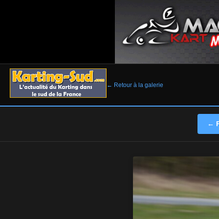
← Retour à la galerie
← P