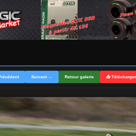
récédent
Suivant →
Retour galerie
📥 Télécharge