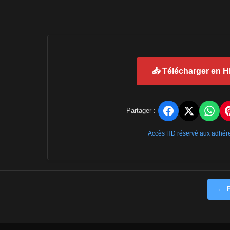
📥 Télécharger en 
Partager :
Accès HD réservé aux adhér
← P