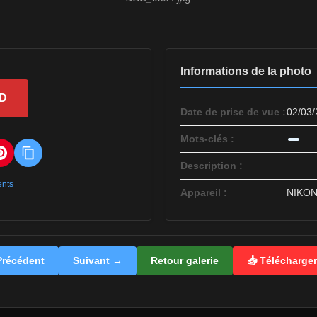
Informations de la photo
HD
Date de prise de vue :
02/03/
Mots-clés :
Description :
ents
Appareil :
NIKON
récédent
Suivant →
Retour galerie
📥 Télécharge