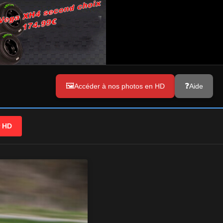
Accéder à nos photos en HD
Aide
r HD