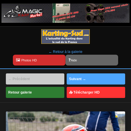
← Retour à la galerie
Aide
← Précédent
Suivant →
Retour galerie
📥 Télécharger HD