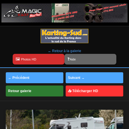
← Retour à la galerie
Aide
← Précédent
Suivant →
Retour galerie
📥 Télécharger HD