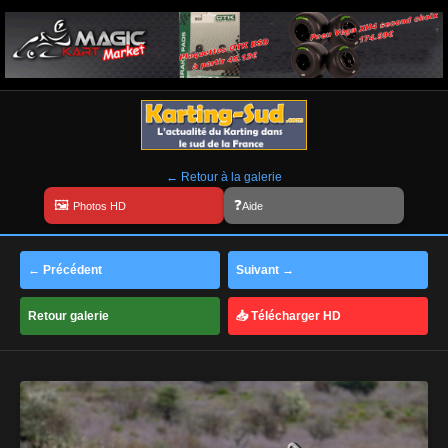
← Retour à la galerie
Aide
← Précédent
Suivant →
Retour galerie
📥 Télécharger HD