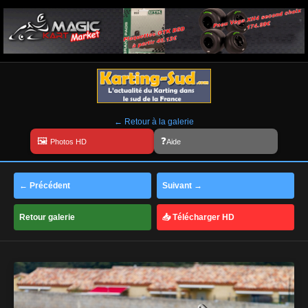
← Retour à la galerie
Aide
← Précédent
Suivant →
Retour galerie
📥 Télécharger HD