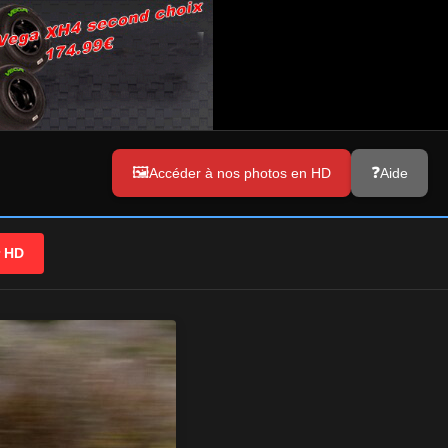
Accéder à nos photos en HD
Aide
r HD