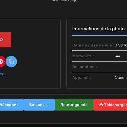
Informations de la photo
HD
Date de prise de vue :
07/04/
Mots-clés :
Description :
ents
Appareil :
Canon
récédent
Suivant →
Retour galerie
📥 Télécharge