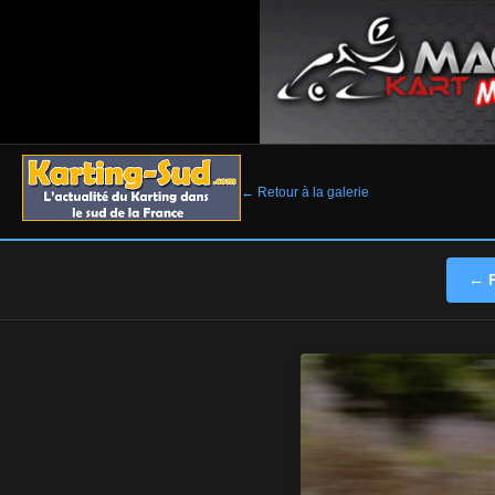
← Retour à la galerie
← P