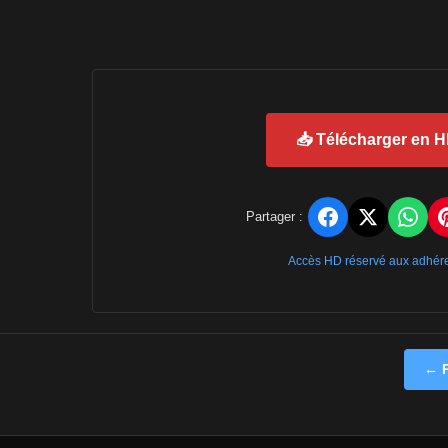
📥 Télécharger en 
Partager :
Accès HD réservé aux adhér
← P