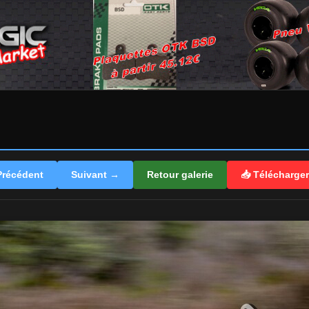
récédent
Suivant →
Retour galerie
📥 Télécharge