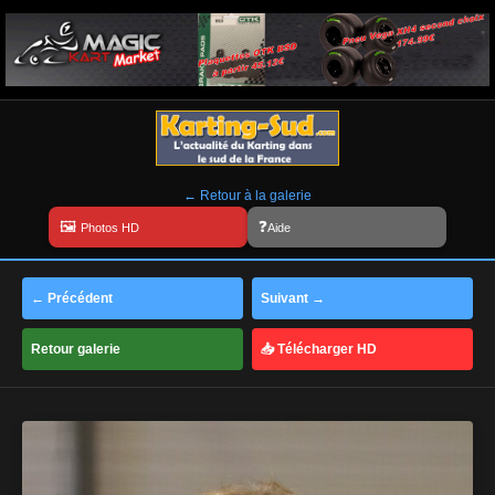
← Retour à la galerie
Aide
← Précédent
Suivant →
Retour galerie
📥 Télécharger HD