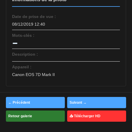
Date de prise de vue :
08/12/2019 12:40
Mots-clés :
Description :
Appareil :
Canon EOS 7D Mark II
← Précédent
Suivant →
Retour galerie
📥 Télécharger HD