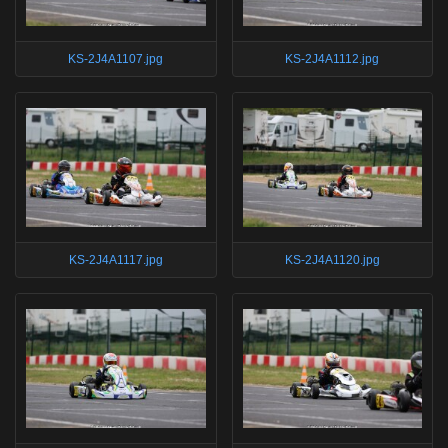
KS-2J4A1107.jpg
KS-2J4A1112.jpg
KS-2J4A1117.jpg
KS-2J4A1120.jpg