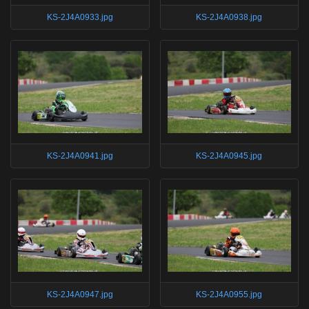
KS-2J4A0933.jpg
KS-2J4A0938.jpg
KS-2J4A0941.jpg
KS-2J4A0945.jpg
KS-2J4A0947.jpg
KS-2J4A0955.jpg