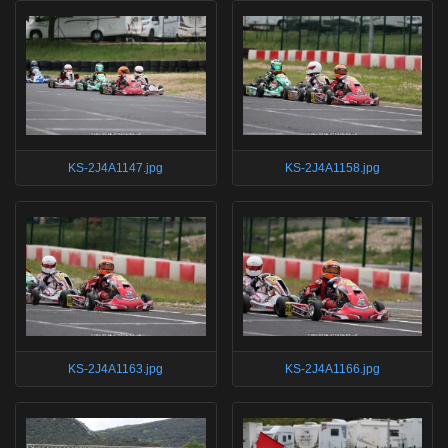
KS-2J4A1147.jpg
KS-2J4A1158.jpg
KS-2J4A1163.jpg
KS-2J4A1166.jpg