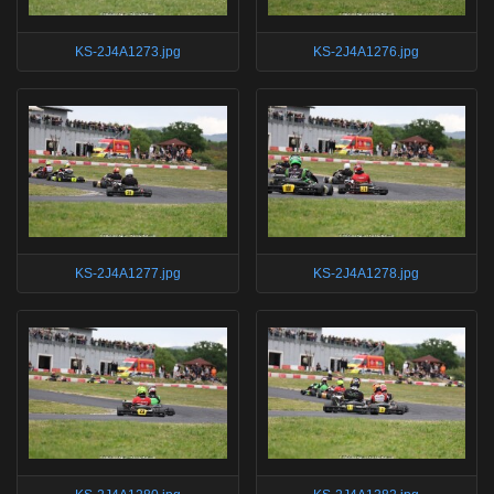
KS-2J4A1273.jpg
KS-2J4A1276.jpg
KS-2J4A1277.jpg
KS-2J4A1278.jpg