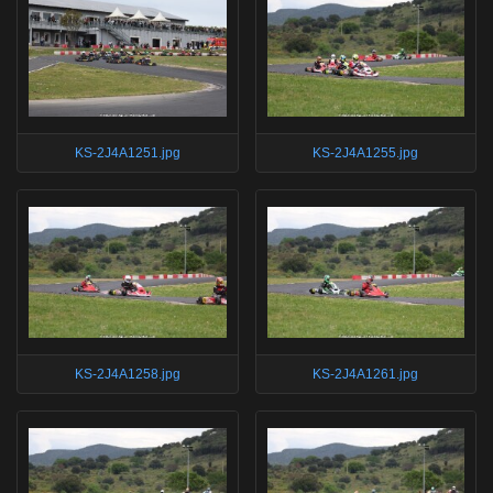
KS-2J4A1251.jpg
KS-2J4A1255.jpg
KS-2J4A1258.jpg
KS-2J4A1261.jpg