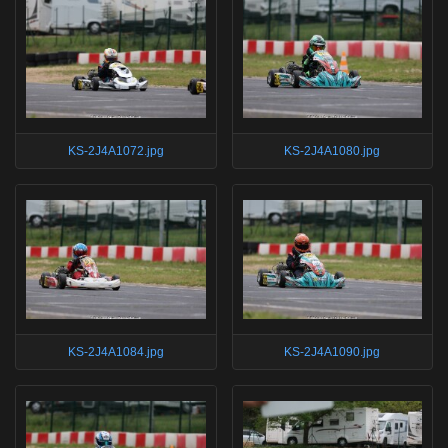
KS-2J4A1072.jpg
KS-2J4A1080.jpg
KS-2J4A1084.jpg
KS-2J4A1090.jpg