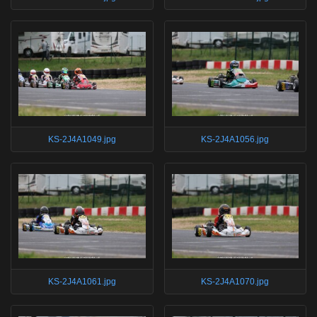
KS-2J4A1049.jpg
KS-2J4A1056.jpg
KS-2J4A1061.jpg
KS-2J4A1070.jpg