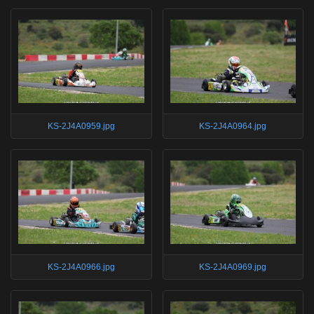
KS-2J4A0959.jpg
KS-2J4A0964.jpg
KS-2J4A0966.jpg
KS-2J4A0969.jpg