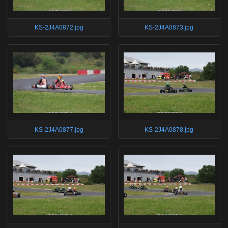
KS-2J4A0872.jpg
KS-2J4A0873.jpg
KS-2J4A0877.jpg
KS-2J4A0878.jpg