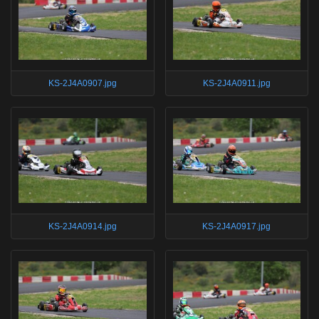
KS-2J4A0907.jpg
KS-2J4A0911.jpg
KS-2J4A0914.jpg
KS-2J4A0917.jpg