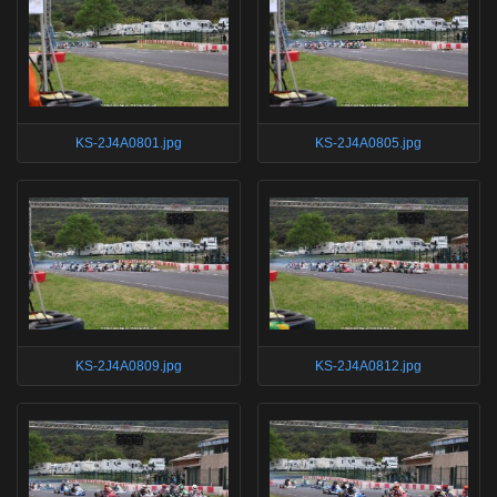
KS-2J4A0801.jpg
KS-2J4A0805.jpg
KS-2J4A0809.jpg
KS-2J4A0812.jpg