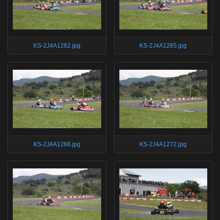
KS-2J4A1262.jpg
KS-2J4A1265.jpg
KS-2J4A1266.jpg
KS-2J4A1272.jpg