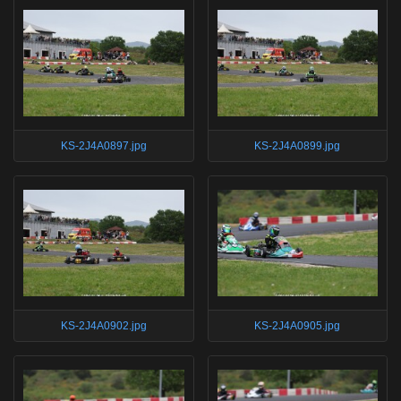
KS-2J4A0897.jpg
KS-2J4A0899.jpg
KS-2J4A0902.jpg
KS-2J4A0905.jpg