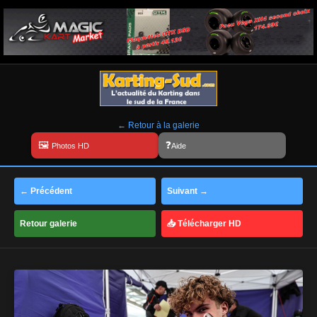
← Retour à la galerie
Aide
← Précédent
Suivant →
Retour galerie
📥 Télécharger HD