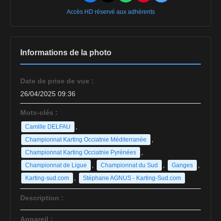
Accès HD réservé aux adhérents
Informations de la photo
Date de prise de vue :
26/04/2025 09:36
Mots-clés :
,
Camille DELFAU
,
Championnat Karting Occiatnie Méditerranée
,
Championnat Karting Occiatnie Pyrénées
,
,
,
Championnat de Ligue
Championnat du Sud
Ganges
,
Karting-sud.com
Stéphane AGNUS - Karting-Sud.com
Description :
Appareil :