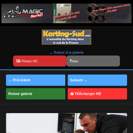
← Retour à la galerie
Aide
← Précédent
Suivant →
Retour galerie
📥 Télécharger HD