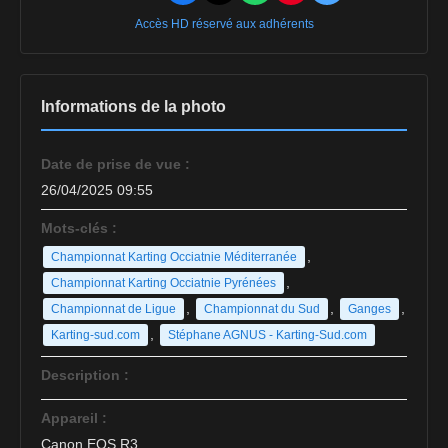
Accès HD réservé aux adhérents
Informations de la photo
Date de prise de vue :
26/04/2025 09:55
Mots-clés :
,
Championnat Karting Occiatnie Méditerranée
,
Championnat Karting Occiatnie Pyrénées
,
,
,
Championnat de Ligue
Championnat du Sud
Ganges
,
Karting-sud.com
Stéphane AGNUS - Karting-Sud.com
Description :
Appareil :
Canon EOS R3