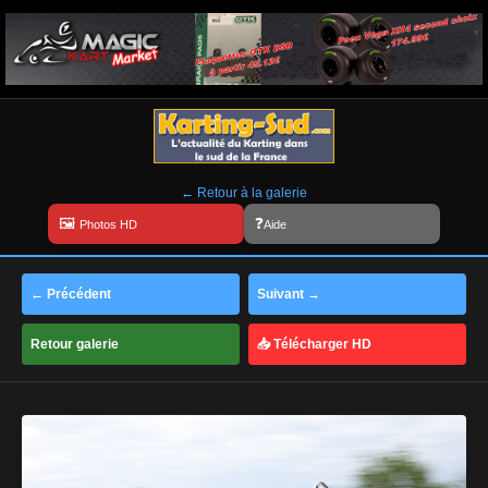
← Retour à la galerie
Aide
← Précédent
Suivant →
Retour galerie
📥 Télécharger HD