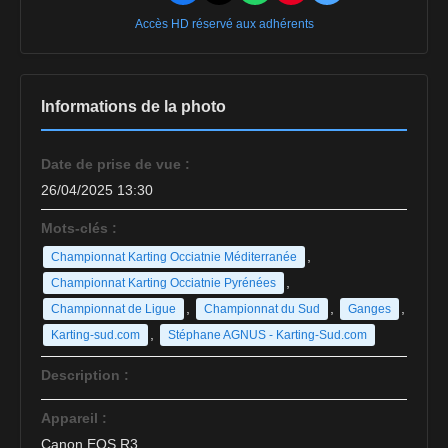
Accès HD réservé aux adhérents
Informations de la photo
Date de prise de vue :
26/04/2025 13:30
Mots-clés :
,
Championnat Karting Occiatnie Méditerranée
,
Championnat Karting Occiatnie Pyrénées
,
,
,
Championnat de Ligue
Championnat du Sud
Ganges
,
Karting-sud.com
Stéphane AGNUS - Karting-Sud.com
Description :
Appareil :
Canon EOS R3