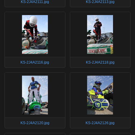
KS-2J4A2111.jpg
KS-2J4A2113.jpg
KS-2J4A2116.jpg
KS-2J4A2118.jpg
KS-2J4A2120.jpg
KS-2J4A2126.jpg