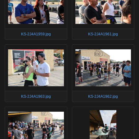
KS-2J4A1959.jpg
KS-2J4A1961.jpg
KS-2J4A1963.jpg
KS-2J4A1962.jpg