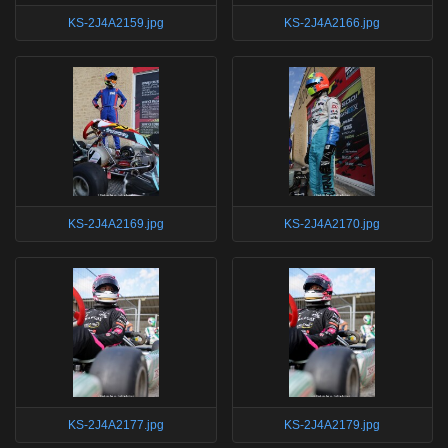
KS-2J4A2159.jpg
KS-2J4A2166.jpg
KS-2J4A2169.jpg
KS-2J4A2170.jpg
KS-2J4A2177.jpg
KS-2J4A2179.jpg