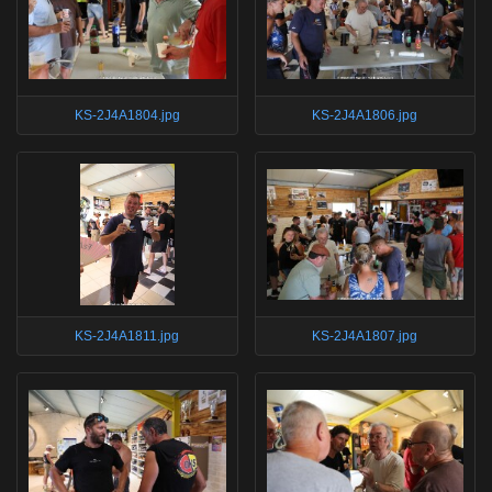
KS-2J4A1804.jpg
KS-2J4A1806.jpg
KS-2J4A1811.jpg
KS-2J4A1807.jpg