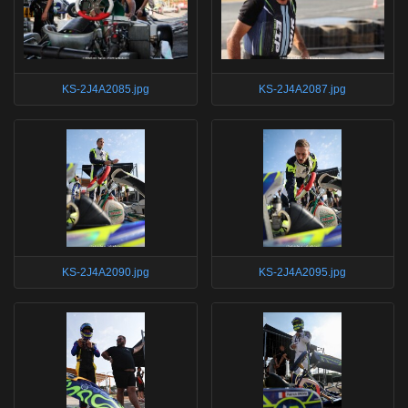
KS-2J4A2085.jpg
KS-2J4A2087.jpg
KS-2J4A2090.jpg
KS-2J4A2095.jpg