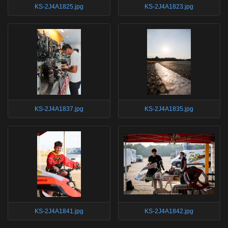
KS-2J4A1825.jpg
KS-2J4A1823.jpg
KS-2J4A1837.jpg
KS-2J4A1835.jpg
KS-2J4A1841.jpg
KS-2J4A1842.jpg