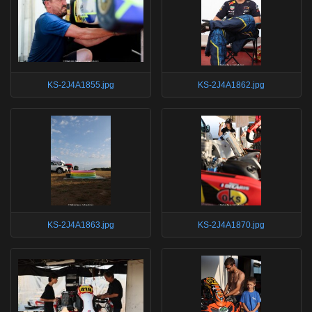
KS-2J4A1855.jpg
KS-2J4A1862.jpg
KS-2J4A1863.jpg
KS-2J4A1870.jpg